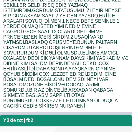
SEKİLLER GELDİ.RİSQ EDİB YAZMAQ
İSTEMİRDİM.GÖRDÜM STATUSUMU İZLEYİR.NEYSE
BİR GUN AXSAM SAAT 2 YE CEN YAZSDQ.ERİ İLE
ARALARI SOYUQ İDİ.MEN 1 NECE DEFE SENİNLE 1
YERDE OLMAQ İSTEDİYİMİ DEDİM EVİNE
CAGRDİ.GECE SAAT 12 OLARDİ GETDİM VE
PRNCEREDEN İCERİ GİRDİM.2 USAQİ VARDİ
YATMSDİ.BASLADQ ÖPUŞMEYE.BUNUN PALTARN
CİXARDM UTANRDİ DÖŞLƏRİNİ ƏMDİM.ELE
SOVURURDUM Kİ DƏLİ OLMUSDU.ELİMKE AMCIGL
OXALADM DEDİ SİK YANNAM DAY.SİKİMİ YASKADİM VƏ
DİBİNE KİMİ SALDM.DERİNDEN AH CEKDİ.COX
EHTİRASLİ İDİ.DAHA SONRA AYAQKARN CİYNİME
QOYUB SİKDİM COX LEZZET EDİRDİ.DEDİM İCİNE
BOSALM DEDİ BOSAL.ONU DEMİSDİ NEYİ VAR
BOSALDMOZUNE SİXDİ VƏ DODAQLARIMI
SOMURDU.BİR AZ DİNCELİB ARXADAN QABAGA
SİKMEYE BASLASM SAPPILTİ OTAGİ
BURUMUSDU.COXKEZZET ETDİ.İMKAN OLDUQCA
CAGRİR GEDİB SİKİREM NURANENİ
Yükle
txt
|
fb2