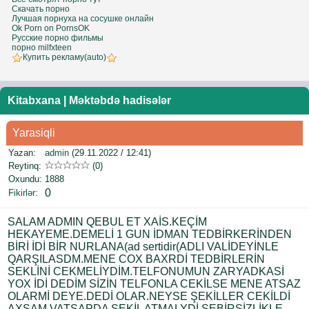
Скачать порно
Лучшая порнуха на сосушке онлайн
Ok Porn on PornsOK
Русские порно фильмы
порно milfxteen
Купить рекламу(auto)
Kitabxana
|
Məktəbdə hadisələr
Yarasiqli
Yazan:
admin
(29.11.2022 / 12:41)
Reytinq:
(0)
Oxundu:
1888
0
Fikirlər
:
SALAM ADMIN QEBUL ET XAİS.KEÇİM
HEKAYEME.DEMELİ 1 GUN İDMAN TEDBİRKERİNDEN
BİRİ İDİ BİR NURLANA(ad sertidir(ADLI VALİDEYİNLE
QARŞILASDM.MENE COX BAXRDİ TEDBİRLERİN
SEKLİNİ CEKMELİYDİM.TELFONUMUN ZARYADKASİ
YOX İDİ DEDİM SİZİN TELFONLA CEKİLSE MENE ATSAZ
OLARMİ DEYE.DEDİ OLAR.NEYSE ŞEKİLLER CEKİLDİ
AXSAM VATSAPDA SEKİL ATMALYDİ.SEBİRSİZLİKLE