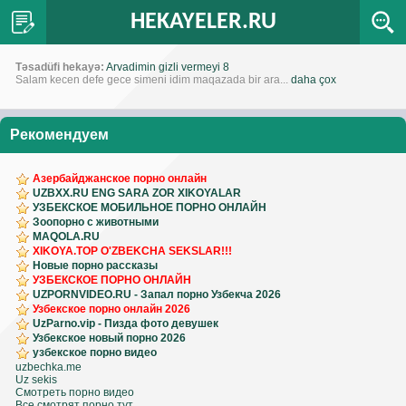
HEKAYELER.RU
Təsadüfi hekayə:
Arvadimin gizli vermeyi 8
Salam kecen defe gece simeni idim maqazada bir ara...
daha çox
Рекомендуем
Азербайджанское порно онлайн
UZBXX.RU ENG SARA ZOR XIKOYALAR
УЗБЕКСКОЕ МОБИЛЬНОЕ ПОРНО ОНЛАЙН
Зоопорно с животными
MAQOLA.RU
XIKOYA.TOP O'ZBEKCHA SEKSLAR!!!
Новые порно рассказы
УЗБЕКСКОЕ ПОРНО ОНЛАЙН
UZPORNVIDEO.RU - Запал порно Узбекча 2026
Узбекское порно онлайн 2026
UzParno.vip - Пизда фото девушек
Узбекское новый порно 2026
узбекское порно видео
uzbechka.me
Uz sekis
Смотреть порно видео
Все смотрят порно тут